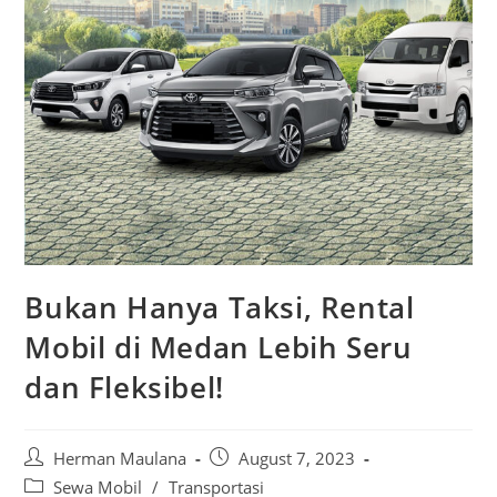
Bukan Hanya Taksi, Rental
Mobil di Medan Lebih Seru
dan Fleksibel!
Post
Post
Herman Maulana
August 7, 2023
author:
published:
Post
Sewa Mobil
/
Transportasi