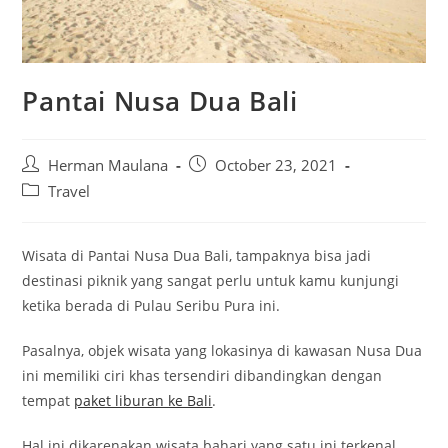
Pantai Nusa Dua Bali
Post
Post
Herman Maulana
October 23, 2021
author:
published:
Post
Travel
category:
Wisata di Pantai Nusa Dua Bali, tampaknya bisa jadi
destinasi piknik yang sangat perlu untuk kamu kunjungi
ketika berada di Pulau Seribu Pura ini.
Pasalnya, objek wisata yang lokasinya di kawasan Nusa Dua
ini memiliki ciri khas tersendiri dibandingkan dengan
tempat
paket liburan ke Bali
.
Hal ini dikarenakan wisata bahari yang satu ini terkenal